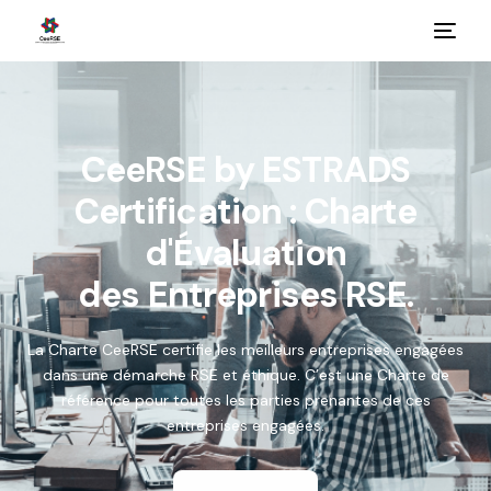
CeeRSE by ESTRADS
Certification : Charte
d'Évaluation
des Entreprises RSE.
La Charte CeeRSE certifie les meilleurs entreprises engagées
dans une démarche RSE et éthique. C’est une Charte de
référence pour toutes les parties prenantes de ces
entreprises engagées.