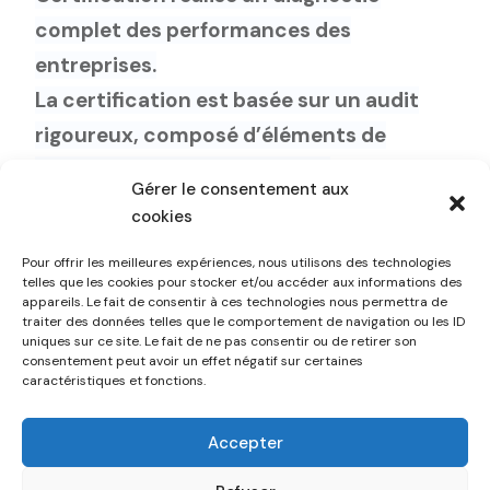
complet des performances des
entreprises.
La certification est basée sur un audit
rigoureux, composé d’éléments de
preuves tangibles fournis par
Gérer le consentement aux
l’organisation et contrôlés par les
cookies
équipes d’ESTRADS Certification.
Pour offrir les meilleures expériences, nous utilisons des technologies
telles que les cookies pour stocker et/ou accéder aux informations des
appareils. Le fait de consentir à ces technologies nous permettra de
traiter des données telles que le comportement de navigation ou les ID
Un audit d’éléments complémentaires
au
uniques sur ce site. Le fait de ne pas consentir ou de retirer son
consentement peut avoir un effet négatif sur certaines
sein des installations
par les équipes
caractéristiques et fonctions.
d’ESTRADS Certification est réalisé afin
de valider le niveau de certification OR
Accepter